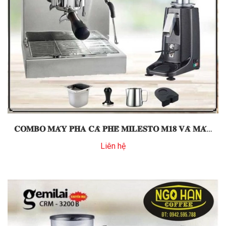
𝐂𝐎𝐌𝐁𝐎 𝐌𝐀́𝐘 𝐏𝐇𝐀 𝐂𝐀̀ 𝐏𝐇𝐄̂ 𝐌𝐈𝐋𝐄𝐒𝐓𝐎 𝐌𝟏𝟖 𝐕𝐀̀ 𝐌𝐀́𝐘
𝐗𝐀𝐘 𝐂𝐑𝐌 𝟎𝟐𝟎
Liên hệ