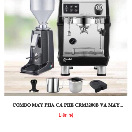
𝐂𝐎𝐌𝐁𝐎 𝐌𝐀́𝐘 𝐏𝐇𝐀 𝐂𝐀̀ 𝐏𝐇𝐄̂ 𝐂𝐑𝐌𝟑𝟐𝟎𝟎𝐁 𝐕𝐀̀ 𝐌𝐀́𝐘
𝐗𝐀𝐘 𝐋𝐈𝐍𝐆𝐃𝐎𝐍𝐆 𝟎𝟐𝟎
Liên hệ