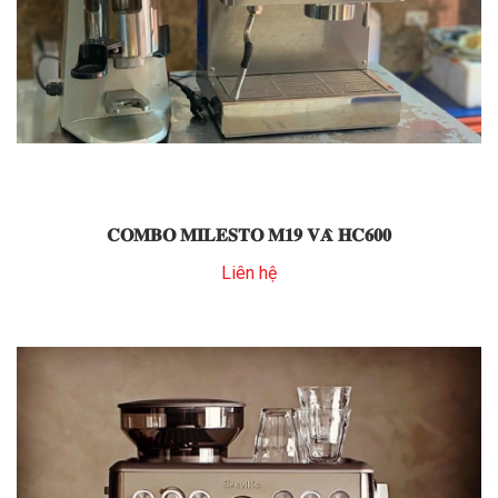
𝐂𝐎𝐌𝐁𝐎 𝐌𝐈𝐋𝐄𝐒𝐓𝐎 𝐌𝟏𝟗 𝐕𝐀̀ 𝐇𝐂𝟔𝟎𝟎
Liên hệ