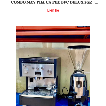
𝐂𝐎𝐌𝐁𝐎 𝐌𝐀́𝐘 𝐏𝐇𝐀 𝐂𝐀̀ 𝐏𝐇𝐄̂ 𝐁𝐅𝐂 𝐃𝐄𝐋𝐔𝐗 𝟐𝐆𝐑 +
𝐌𝐀́𝐘 𝐗𝐀𝐘
Liên hệ