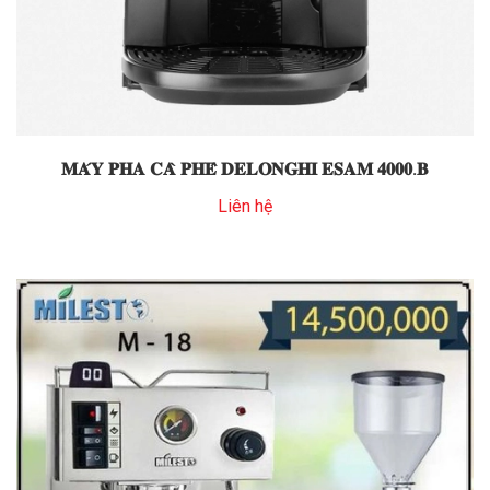
𝐌𝐀́𝐘 𝐏𝐇𝐀 𝐂𝐀̀ 𝐏𝐇𝐄̂ 𝐃𝐄𝐋𝐎𝐍𝐆𝐇𝐈 𝐄𝐒𝐀𝐌 𝟒𝟎𝟎𝟎.𝐁
Liên hệ