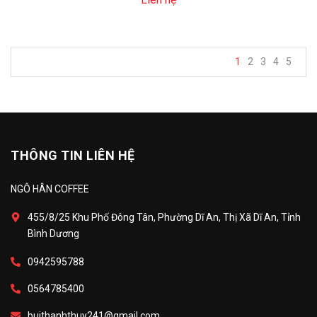
1
2
3
4
5
THÔNG TIN LIÊN HỆ
NGÔ HÂN COFFEE
455/8/25 Khu Phố Đông Tân, Phường Dĩ An, Thị Xã Dĩ An, Tỉnh
Bình Dương
0942595788
0564785400
buithanhthuy241@gmail.com