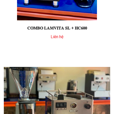
𝐂𝐎𝐌𝐁𝐎 𝐋𝐀𝐌𝐕𝐈𝐓𝐀 𝐒𝐋 + 𝐇𝐂𝟔𝟎𝟎
Liên hệ