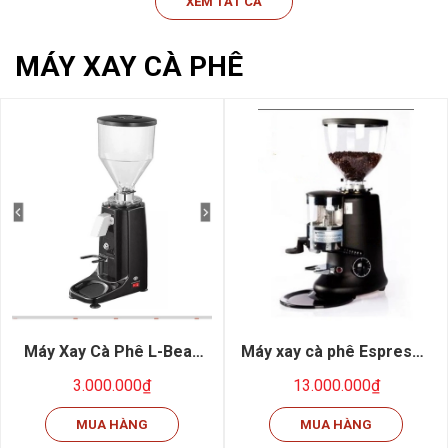
XEM TẤT CẢ
MÁY XAY CÀ PHÊ
Máy Xay Cà Phê L-Bean
Máy xay cà phê Espresso
020
Casalano 600
3.000.000₫
13.000.000₫
MUA HÀNG
MUA HÀNG