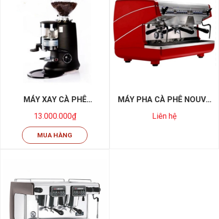
MÁY XAY CÀ PHÊ
MÁY PHA CÀ PHÊ NOUVA
ESPRESSO CASALANO
SIMONELLI APPIA2 2GR -
13.000.000₫
Liên hệ
600 - NEW 99%
NEW 98%
MUA HÀNG