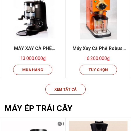
MÁY XAY CÀ PHÊ
Máy Xay Cà Phê Robust
ESPRESSO CASALANO
RMX - 60
13.000.000₫
6.200.000₫
600 - NEW 99%
MUA HÀNG
TÙY CHỌN
XEM TẤT CẢ
MÁY ÉP TRÁI CÂY