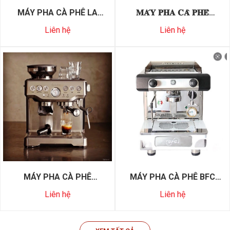
MÁY PHA CÀ PHÊ LA
𝐌𝐀́𝐘 𝐏𝐇𝐀 𝐂𝐀̀ 𝐏𝐇𝐄̂
NOUVA ERA ALTEA
𝐃𝐄𝐋𝐎𝐍𝐆𝐇𝐈 𝐄𝐒𝐀𝐌 𝟒𝟎𝟎𝟎.𝐁
Liên hệ
Liên hệ
WOOD 1 GR
MÁY PHA CÀ PHÊ
MÁY PHA CÀ PHÊ BFC
BREVILLE 870XL
DELUX 1GR/4/EL
Liên hệ
Liên hệ