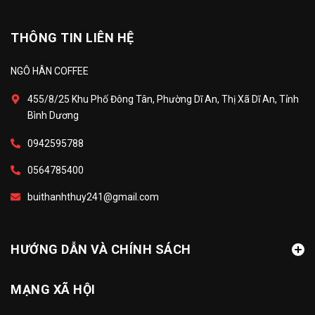
THÔNG TIN LIÊN HỆ
NGÔ HÂN COFFEE
455/8/25 Khu Phố Đông Tân, Phường Dĩ An, Thị Xã Dĩ An, Tỉnh
Bình Dương
0942595788
0564785400
buithanhthuy241@gmail.com
HƯỚNG DẪN VÀ CHÍNH SÁCH
MẠNG XÃ HỘI