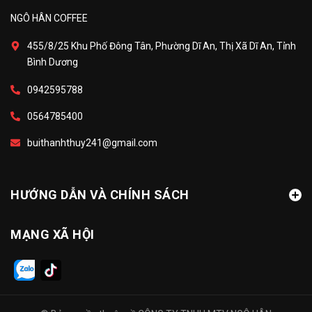
NGÔ HÂN COFFEE
455/8/25 Khu Phố Đông Tân, Phường Dĩ An, Thị Xã Dĩ An, Tỉnh
Bình Dương
0942595788
0564785400
buithanhthuy241@gmail.com
HƯỚNG DẪN VÀ CHÍNH SÁCH
MẠNG XÃ HỘI