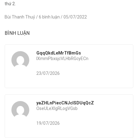
thứ 2.
Bùi Thanh Thuỷ
/ 6 bình luận
/ 05/07/2022
BÌNH LUẬN
GqqQkdLeMrTfBmGs
lXmmPbxsjcVLHbRGcyECn
23/07/2026
yaZHLnPiecCNJcISDUqQcZ
OseULeXlgRLogVGsb
19/07/2026