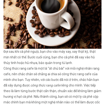
Đợi sau khi cà phê nguội, bạn cho vào máy xay, xay thật kỹ, thật
mịn nhất có thể. Bước cuối cùng, bạn cho cà phê đã xay vào hũ
thủy tinh hoặc hũ nhựa, bảo quản trong tủ lạnh.
Công thức rang cafe là một lá “át chủ bài” với mỗi nghệ nhân rang
cafe, nên chắc chắn sẽ chẳng ai chia sẻ công thức rang cafe của
mình cho bạn. Tuy nhiên, với các bước đã nói ở trên, chắc hẳn bạn
đã xây dựng được
công thức rang cafe
riêng cho mình. Việc tiếp
theo là làm từng bước thật cẩn thận, chuẩn xác để không làm giảm
hương vị hạt cà phê. Nếu thành công, bạn sẽ có một ly cà phê cộp
mác chính bạn mà không một nghệ nhân nào có thể làm được cốc