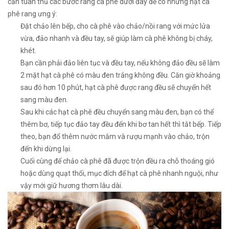
cần tuân thủ các bước rang cà phê dưới đây để có những hạt cà
phê rang ưng ý:
Đặt chảo lên bếp, cho cà phê vào chảo/nồi rang với mức lửa
vừa, đảo nhanh và đều tay, sẽ giúp làm cà phê không bị cháy,
khét.
Bạn cần phải đảo liên tục và đều tay, nếu không đảo đều sẽ làm
2 mặt hạt cà phê có màu đen trắng không đều. Căn giờ khoảng
sau đó hơn 10 phút, hạt cà phê được rang đều sẽ chuyển hết
sang màu đen.
Sau khi các hạt cà phê đều chuyển sang màu đen, bạn có thể
thêm bơ, tiếp tục đảo tay đều đến khi bơ tan hết thì tắt bếp. Tiếp
theo, bạn đổ thêm nước mắm và rượu mạnh vào chảo, trộn
đến khi dừng lại.
Cuối cùng để chảo cà phê đã được trộn đều ra chỗ thoáng gió
hoặc dùng quạt thổi, mục đích để hạt cà phê nhanh nguội, như
vậy mới giữ hương thơm lâu dài.