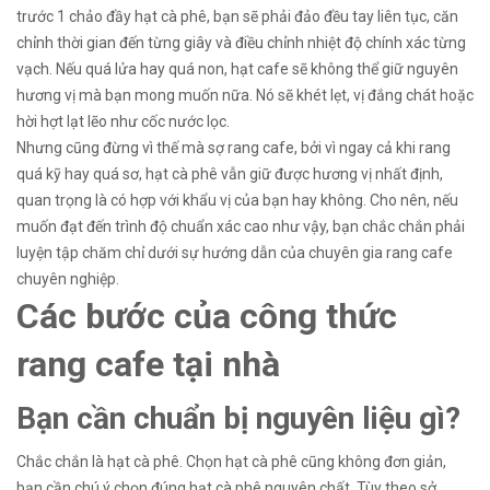
trước 1 chảo đầy hạt cà phê, bạn sẽ phải đảo đều tay liên tục, căn
chỉnh thời gian đến từng giây và điều chỉnh nhiệt độ chính xác từng
vạch. Nếu quá lửa hay quá non, hạt cafe sẽ không thể giữ nguyên
hương vị mà bạn mong muốn nữa. Nó sẽ khét lẹt, vị đắng chát hoặc
hời hợt lạt lẽo như cốc nước lọc.
Nhưng cũng đừng vì thế mà sợ rang cafe, bởi vì ngay cả khi rang
quá kỹ hay quá sơ, hạt cà phê vẫn giữ được hương vị nhất định,
quan trọng là có hợp với khẩu vị của bạn hay không. Cho nên, nếu
muốn đạt đến trình độ chuẩn xác cao như vậy, bạn chắc chắn phải
luyện tập chăm chỉ dưới sự hướng dẫn của chuyên gia rang cafe
chuyên nghiệp.
Các bước của công thức
rang cafe tại nhà
Bạn cần chuẩn bị nguyên liệu gì?
Chắc chắn là hạt cà phê. Chọn hạt cà phê cũng không đơn giản,
bạn cần chú ý chọn đúng hạt cà phê nguyên chất. Tùy theo sở