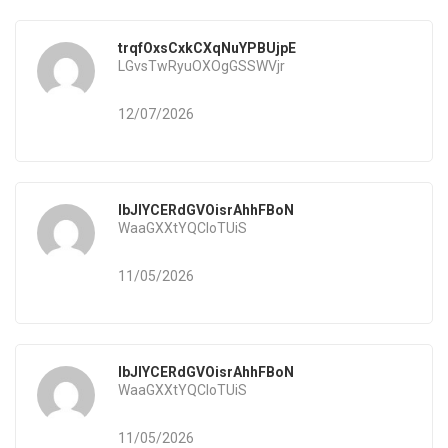
trqfOxsCxkCXqNuYPBUjpE
LGvsTwRyuOXOgGSSWVjr
12/07/2026
IbJlYCERdGVOisrAhhFBoN
WaaGXXtYQCIoTUiS
11/05/2026
IbJlYCERdGVOisrAhhFBoN
WaaGXXtYQCIoTUiS
11/05/2026